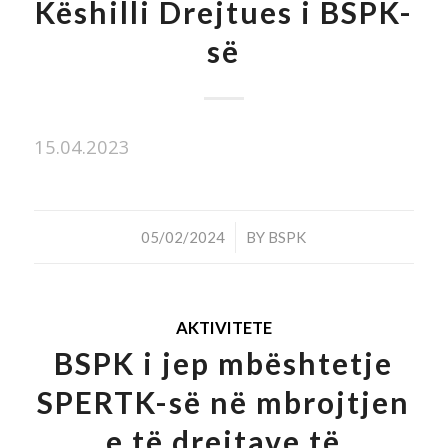
Këshilli Drejtues i BSPK-
së
15.04.2023
/
05/02/2024
BY
BSPK
AKTIVITETE
BSPK i jep mbështetje
SPERTK-së në mbrojtjen
e të drejtave të