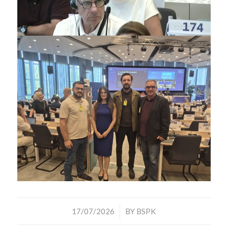
/
17/07/2026
BY
BSPK