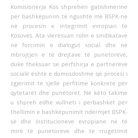
Komisionerja Kos shprehën gatishmërinë
për bashkëpunim të ngushtë me BSPK-në
në procesin e integrimit evropian të
Kosovës. Ata vlerësuan rolin e sindikatave
në forcimin e dialogut social dhe në
mbrojtjen e të drejtave të punëtorëve,
duke theksuar se përfshirja e partnerëve
socialë është e domosdoshme që procesi i
zgjerimit të sjellë përfitime konkrete për
qytetarët dhe punëtorët. Në këto takime
u shpreh edhe vullneti i përbashkët për
thellimin e bashkëpunimit ndërmjet BSPK-
së dhe institucioneve evropiane në të
mirë të punëtorëve dhe të rrugëtimit