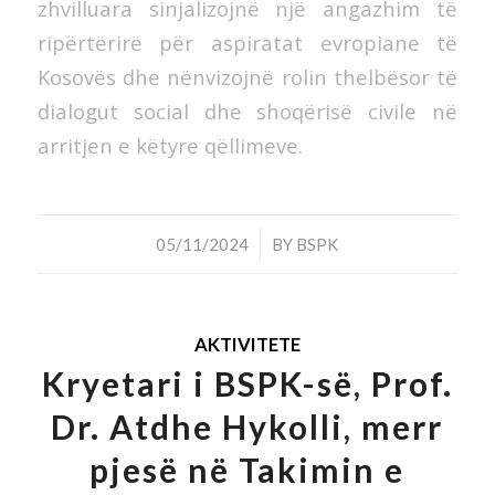
zhvilluara sinjalizojnë një angazhim të
ripërtërirë për aspiratat evropiane të
Kosovës dhe nënvizojnë rolin thelbësor të
dialogut social dhe shoqërisë civile në
arritjen e këtyre qëllimeve.
/
05/11/2024
BY
BSPK
AKTIVITETE
Kryetari i BSPK-së, Prof.
Dr. Atdhe Hykolli, merr
pjesë në Takimin e