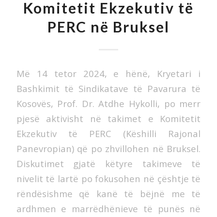
Komitetit Ekzekutiv të
PERC në Bruksel
Më 14 tetor 2024, e hënë, Kryetari i
Bashkimit të Sindikatave të Pavarura të
Kosovës, Prof. Dr. Atdhe Hykolli, po merr
pjesë aktivisht në takimet e Komitetit
Ekzekutiv të PERC (Këshilli Rajonal
Panevropian) që po zhvillohen në Bruksel.
Diskutimet gjatë këtyre takimeve të
nivelit të lartë po fokusohen në çështje të
rëndësishme që kanë të bëjnë me të
ardhmen e marrëdhënieve të punës në