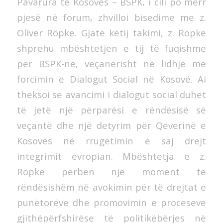
Pavarura të Kosovës – BSPK, i cili po merr
pjesë në forum, zhvilloi bisedime me z.
Oliver Röpke. Gjatë këtij takimi, z. Röpke
shprehu mbështetjen e tij të fuqishme
për BSPK-në, veçanërisht në lidhje me
forcimin e Dialogut Social në Kosovë. Ai
theksoi se avancimi i dialogut social duhet
të jetë një përparësi e rëndësisë së
veçantë dhe një detyrim për Qeverinë e
Kosovës në rrugëtimin e saj drejt
integrimit evropian. Mbështetja e z.
Röpke përbën një moment të
rëndësishëm në avokimin për të drejtat e
punëtorëve dhe promovimin e proceseve
gjithëpërfshirëse të politikëbërjes në