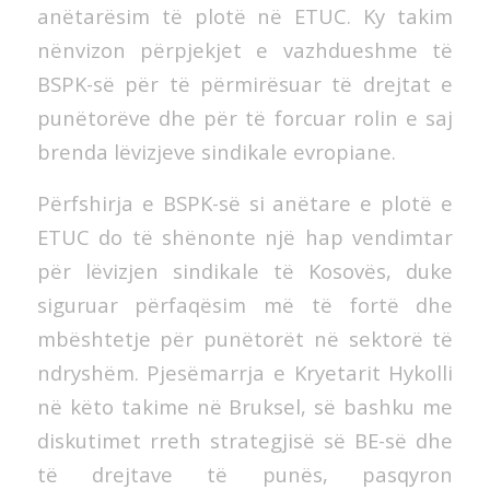
anëtarësim të plotë në ETUC. Ky takim
nënvizon përpjekjet e vazhdueshme të
BSPK-së për të përmirësuar të drejtat e
punëtorëve dhe për të forcuar rolin e saj
brenda lëvizjeve sindikale evropiane.
Përfshirja e BSPK-së si anëtare e plotë e
ETUC do të shënonte një hap vendimtar
për lëvizjen sindikale të Kosovës, duke
siguruar përfaqësim më të fortë dhe
mbështetje për punëtorët në sektorë të
ndryshëm. Pjesëmarrja e Kryetarit Hykolli
në këto takime në Bruksel, së bashku me
diskutimet rreth strategjisë së BE-së dhe
të drejtave të punës, pasqyron