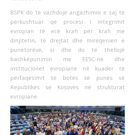
BSPK do të vazhdojë angazhimin e saj të
përkushtuar që procesi i integrimit
evropian të ecë krah për krah me
dinjitetin, të drejtat dhe mirëqenien e
punëtorëve, si dhe do të thellojë
bashkëpunimin me EESC-në dhe
institucionet evropiane në kuadër të
përfaqësimit të botës së punës së
Republikës së Kosovës në strukturat
evropiane.