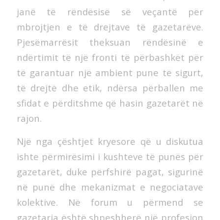
janë të rëndësisë së veçantë për
mbrojtjen e të drejtave të gazetarëve.
Pjesëmarrësit theksuan rëndësinë e
ndërtimit të një fronti të përbashkët për
të garantuar një ambient pune të sigurt,
të drejtë dhe etik, ndërsa përballen me
sfidat e përditshme që hasin gazetarët në
rajon.
Një nga çështjet kryesore që u diskutua
ishte përmirësimi i kushteve të punës për
gazetarët, duke përfshirë pagat, sigurinë
në punë dhe mekanizmat e negociatave
kolektive. Në forum u përmend se
gazetaria është shpeshherë një profesion