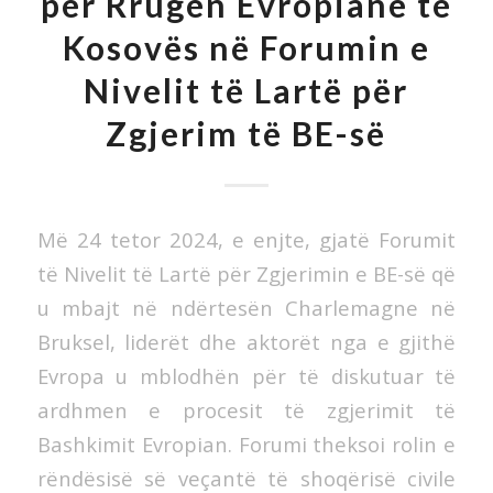
për Rrugën Evropiane të
Kosovës në Forumin e
Nivelit të Lartë për
Zgjerim të BE-së
Më 24 tetor 2024, e enjte, gjatë Forumit
të Nivelit të Lartë për Zgjerimin e BE-së që
u mbajt në ndërtesën Charlemagne në
Bruksel, liderët dhe aktorët nga e gjithë
Evropa u mblodhën për të diskutuar të
ardhmen e procesit të zgjerimit të
Bashkimit Evropian. Forumi theksoi rolin e
rëndësisë së veçantë të shoqërisë civile