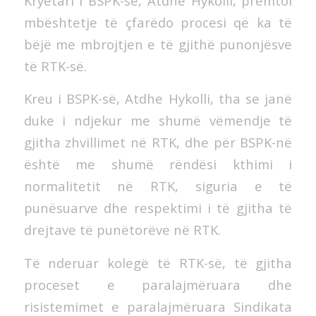
Kryetari i BSPK-së, Atdhe Hykolli, premtoi
mbështetje të çfarëdo procesi që ka të
bëjë me mbrojtjen e të gjithë punonjësve
të RTK-së.
Kreu i BSPK-së, Atdhe Hykolli, tha se janë
duke i ndjekur me shumë vëmendje të
gjitha zhvillimet në RTK, dhe për BSPK-në
është me shumë rëndësi kthimi i
normalitetit në RTK, siguria e të
punësuarve dhe respektimi i të gjitha të
drejtave të punëtorëve në RTK.
Të nderuar kolegë të RTK-së, të gjitha
proceset e paralajmëruara dhe
risistemimet e paralajmëruara Sindikata