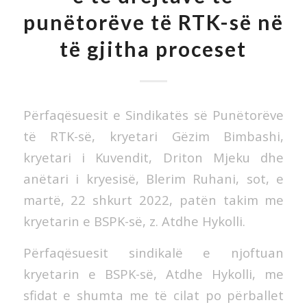
punëtorëve të RTK-së në
të gjitha proceset
Përfaqësuesit e Sindikatës së Punëtorëve
të RTK-së, kryetari Gëzim Bimbashi,
kryetari i Kuvendit, Driton Mjeku dhe
anëtari i kryesisë, Blerim Ruhani, sot, e
martë, 22 shkurt 2022, patën takim me
kryetarin e BSPK-së, z. Atdhe Hykolli.
Përfaqësuesit sindikalë e njoftuan
kryetarin e BSPK-së, Atdhe Hykolli, me
sfidat e shumta me të cilat po përballet