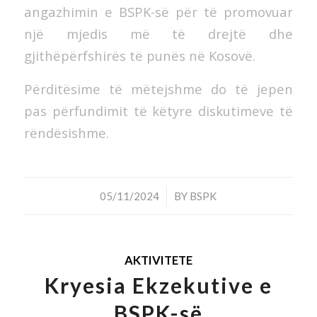
angazhimin e BSPK-së për të promovuar
një mjedis më të drejtë dhe
gjithëpërfshirës të punës në Kosovë.
Përditësime të mëtejshme do të jepen
pas përfundimit të këtyre diskutimeve të
rëndësishme.
/
05/11/2024
BY
BSPK
AKTIVITETE
Kryesia Ekzekutive e
BSPK-së