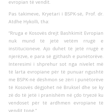
evropian të vendit.
Pas takimeve, Kryetari i BSPK-së, Prof. dr.
Atdhe Hykolli, tha:
“Rruga e Kosovës drejt Bashkimit Evropian
nuk mund të jetë vetëm rrugë e
institucioneve. Ajo duhet të jetë rrugë e
njerëzve, e para së gjithash e punëtorëve.
Interesimi i shprehur sot nga nivelet më
të larta evropiane për të punuar ngushtë
me BSPK-në dëshmon se zëri i punëtorëve
të Kosovës dëgjohet në Bruksel dhe se ky
zë do të jetë i pranishëm në çdo tryezë ku
vendoset për të ardhmen evropiane të
vendit tonë.”