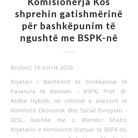
Komisionerja Kos
shprehin gatishmërinë
për bashkëpunim të
ngushtë me BSPK-në
Bruksel, 16 korrik 2026
Kryetari i Bashkimit të Sindikatave të
Pavarura të Kosovës – BSPK, Prof. dr.
Atdhe Hykolli, në cilësinë e anëtarit të
Komitetit Ekonomik dhe Social Evropian –
EESC, bashkë me z. Blendor Shatri,
Kryetarin e Komisionit Statuar të BSPK-së,