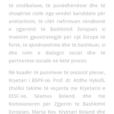
të sindikatave, të punëdhënësve dhe të
shoqërisë civile nga vendet kandidate për
anëtarësim, të cilët riafirmuan rëndësinë
e zgjerimit të Bashkimit Evropian si
investim gjeostrategjik për një Evropë të
fortë, të qëndrueshme dhe të bashkuar, si
dhe rolin e dialogut social dhe të
partnerëve socialë në këtë proces.
Në kuadër të punimeve të sesionit plenar,
Kryetari i BSPK-së, Prof. dr. Atdhe Hykolli,
zhvilloi takime të veçanta me Kryetarin e
EESC-së, Séamus Boland, dhe me
Komisioneren për Zgjerim të Bashkimit
Evropian, Marta Kos. Kryetari Boland dhe