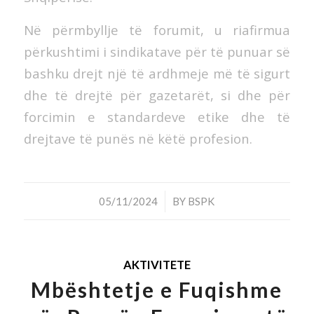
Në përmbyllje të forumit, u riafirmua
përkushtimi i sindikatave për të punuar së
bashku drejt një të ardhmeje më të sigurt
dhe të drejtë për gazetarët, si dhe për
forcimin e standardeve etike dhe të
drejtave të punës në këtë profesion.
/
05/11/2024
BY
BSPK
AKTIVITETE
Mbështetje e Fuqishme