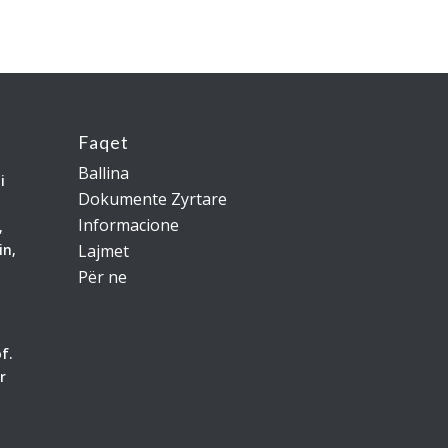
Faqet
Ballina
i
Dokumente Zyrtare
Informacione
,
in,
Lajmet
Për ne
f.
r