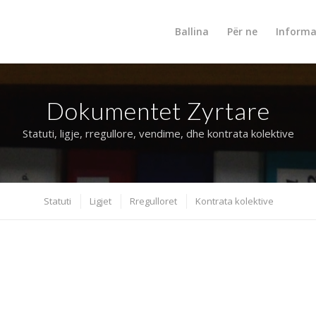
Ballina
Për ne
Informa
Dokumentet Zyrtare
Statuti, ligje, rregullore, vendime, dhe kontrata kolektive
Statuti
Ligjet
Rregulloret
Kontrata kolektive