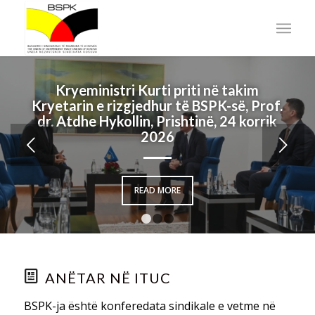
Kryeministri Kurti priti në takim
Kryetarin e rizgjedhur të BSPK-së, Prof.
dr. Atdhe Hykollin, Prishtinë, 24 korrik
2026
Next
READ MORE
1
2
3
ANËTAR NË ITUC
BSPK-ja është konferedata sindikale e vetme në