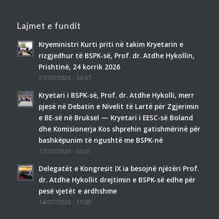
Lajmet e fundit
Kryeministri Kurti priti në takim Kryetarin e
rizgjedhur të BSPK-së, Prof. dr. Atdhe Hykollin,
Prishtinë, 24 korrik 2026
27/07/2026 - 10:47
Kryetari i BSPK-së, Prof. dr. Atdhe Hykolli, merr
pjesë në Debatin e Nivelit të Lartë për Zgjerimin
e BE-së në Bruksel — Kryetari i EESC-së Boland
dhe Komisionerja Kos shprehin gatishmërinë për
bashkëpunim të ngushtë me BSPK-në
17/07/2026 - 10:01
Delegatët e Kongresit IX ia besojnë njëzëri Prof.
dr. Atdhe Hykollit drejtimin e BSPK-së edhe për
pesë vjetët e ardhshme
14/07/2026 - 11:00