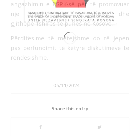
angazhimin e BSPK-së për të promovuar
një mjedis më të drejtë dhe
gjithëpërfshirës të punës në Kosovë.
Përditësime të mëtejshme do të jepen
pas përfundimit të këtyre diskutimeve të
rëndësishme.
/
05/11/2024
Share this entry