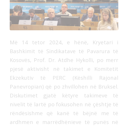
Më 14 tetor 2024, e hënë, Kryetari i
Bashkimit të Sindikatave të Pavarura të
Kosovës, Prof. Dr. Atdhe Hykolli, po merr
pjesë aktivisht në takimet e Komitetit
Ekzekutiv të PERC (Këshilli Rajonal
Panevropian) që po zhvillohen në Bruksel.
Diskutimet gjatë këtyre takimeve të
nivelit të lartë po fokusohen në çështje të
rëndësishme që kanë të bëjnë me të
ardhmen e marrëdhënieve të punës në