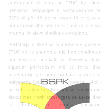
anëtarësim të plotë në ETUC. Ky takim
nënvizon përpjekjet e vazhdueshme të
BSPK-së për të përmirësuar të drejtat e
punëtorëve dhe për të forcuar rolin e saj
brenda lëvizjeve sindikale evropiane.
Përfshirja e BSPK-së si anëtare e plotë e
ETUC do të shënonte një hap vendimtar
për lëvizjen sindikale të Kosovës, duke
siguruar përfaqësim më të fortë dhe
mbështetje për punëtorët në sektorë të
ndryshëm. Pjesëmarrja e Kryetarit Hykolli
në këto takime në Bruksel, së bashku me
diskutimet rreth strategjisë së BE-së dhe
të drejtave të punës, pasqyron