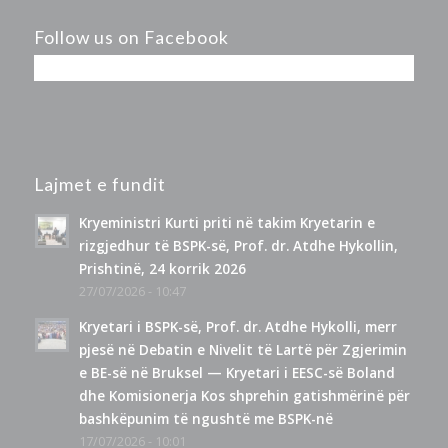
Follow us on Facebook
Lajmet e fundit
Kryeministri Kurti priti në takim Kryetarin e
rizgjedhur të BSPK-së, Prof. dr. Atdhe Hykollin,
Prishtinë, 24 korrik 2026
27/07/2026 - 10:47
Kryetari i BSPK-së, Prof. dr. Atdhe Hykolli, merr
pjesë në Debatin e Nivelit të Lartë për Zgjerimin
e BE-së në Bruksel — Kryetari i EESC-së Boland
dhe Komisionerja Kos shprehin gatishmërinë për
bashkëpunim të ngushtë me BSPK-në
17/07/2026 - 10:01