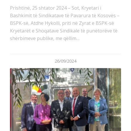
Prishtinë, 25 shtator 2024 – Sot, Kryetari i
Bashkimit të Sindikatave të Pavarura të Kosovës –
BSPK-së, Atdhe Hykolli, priti në Zyrat e BSPK-së
Kryetarët e Shoqatave Sindikale të punëtorëve të
shërbimeve publike, me qëllim…
26/09/2024