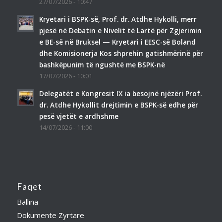
27/07/2026 - 10:47
Kryetari i BSPK-së, Prof. dr. Atdhe Hykolli, merr
pjesë në Debatin e Nivelit të Lartë për Zgjerimin
e BE-së në Bruksel — Kryetari i EESC-së Boland
dhe Komisionerja Kos shprehin gatishmërinë për
bashkëpunim të ngushtë me BSPK-në
17/07/2026 - 10:01
Delegatët e Kongresit IX ia besojnë njëzëri Prof.
dr. Atdhe Hykollit drejtimin e BSPK-së edhe për
pesë vjetët e ardhshme
14/07/2026 - 11:00
Faqet
Ballina
Dokumente Zyrtare