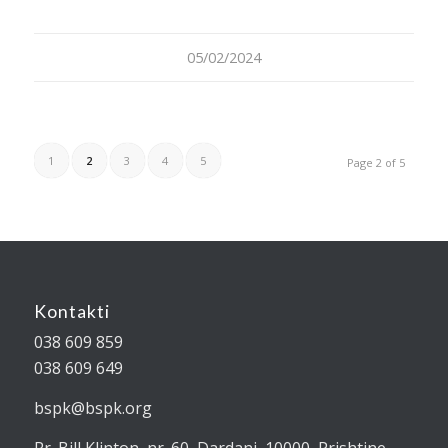
05/02/2024
1
2
3
4
5
Page 2 of 5
Kontakti
038 609 859
038 609 649
bspk@bspk.org
Rr. Bill Klinton, nr. 60, Dardani, 10000, Prishtine,