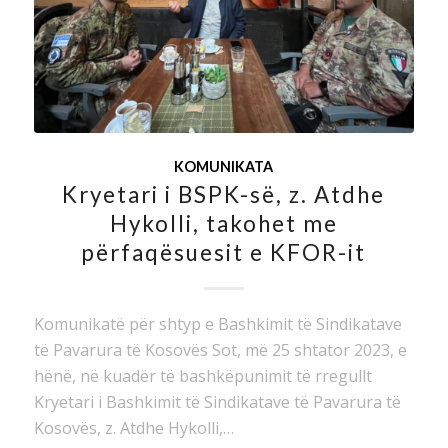
KOMUNIKATA
Kryetari i BSPK-së, z. Atdhe
Hykolli, takohet me
përfaqësuesit e KFOR-it
Komunikatë për shtyp e Bashkimit të Sindikatave
të Pavarura të Kosovës Sot, më 25 shtator 2023, e
hënë, në kuadër të bashkëpunimit të rregullt
Kryetari i Bashkimit të Sindikatave të Pavarura të
Kosovës, z. Atdhe Hykolli,…