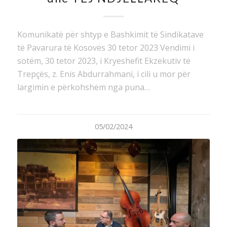
Komunikatë për shtyp e Bashkimit të Sindikatave
të Pavarura të Kosovës 30 tetor 2023 Vendimi i
sotëm, 30 tetor 2023, i Kryeshefit Ekzekutiv të
Trepçës, z. Enis Abdurrahmani, i cili u mor për
largimin e përkohshëm nga puna…
05/02/2024