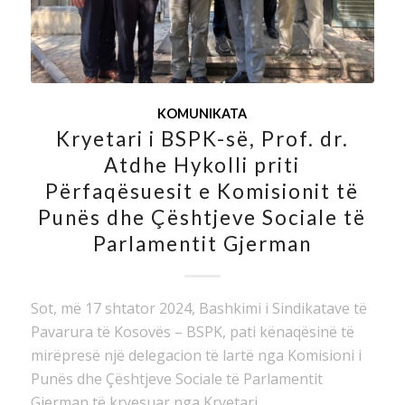
KOMUNIKATA
Kryetari i BSPK-së, Prof. dr.
Atdhe Hykolli priti
Përfaqësuesit e Komisionit të
Punës dhe Çështjeve Sociale të
Parlamentit Gjerman
Sot, më 17 shtator 2024, Bashkimi i Sindikatave të
Pavarura të Kosovës – BSPK, pati kënaqësinë të
mirëpresë një delegacion të lartë nga Komisioni i
Punës dhe Çështjeve Sociale të Parlamentit
Gjerman të kryesuar nga Kryetari…