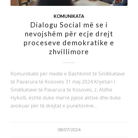
KOMUNIKATA
Dialogu Social më se i
nevojshëm për ecje drejt
proceseve demokratike e
zhvillimore
Komunikatë për medie e Bashkimit të Sindikatave
të Pavarura të Kosovës 31 maj 2024 Kryetari i
Sindikatave të Pavarura të Kosovës, z. Atdhe
Hykolli, është duke marrë pjesë aktive dhe duke
avokuar për të drejtat e punëtorëve…
08/07/2024