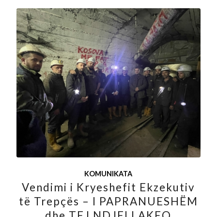
KOMUNIKATA
Vendimi i Kryeshefit Ekzekutiv
të Trepçës – I PAPRANUESHËM
dhe TEJ NDJELLAKEQ