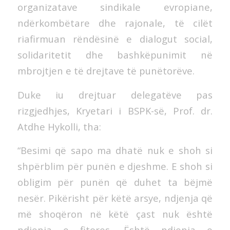
organizatave sindikale evropiane,
ndërkombëtare dhe rajonale, të cilët
riafirmuan rëndësinë e dialogut social,
solidaritetit dhe bashkëpunimit në
mbrojtjen e të drejtave të punëtorëve.
Duke iu drejtuar delegatëve pas
rizgjedhjes, Kryetari i BSPK-së, Prof. dr.
Atdhe Hykolli, tha:
“Besimi që sapo ma dhatë nuk e shoh si
shpërblim për punën e djeshme. E shoh si
obligim për punën që duhet ta bëjmë
nesër. Pikërisht për këtë arsye, ndjenja që
më shoqëron në këtë çast nuk është
ndjenja e fitores. Është ndjenja e