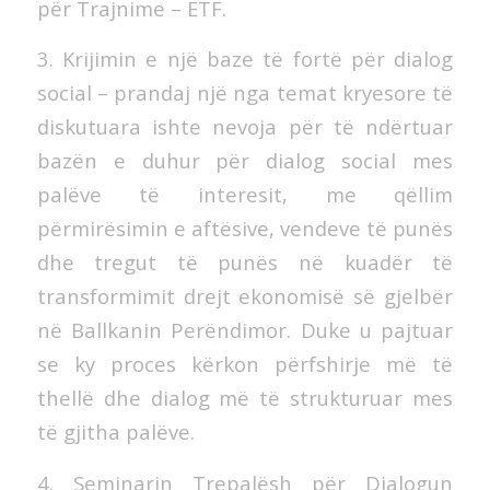
për Trajnime – ETF.
3. Krijimin e një baze të fortë për dialog
social – prandaj një nga temat kryesore të
diskutuara ishte nevoja për të ndërtuar
bazën e duhur për dialog social mes
palëve të interesit, me qëllim
përmirësimin e aftësive, vendeve të punës
dhe tregut të punës në kuadër të
transformimit drejt ekonomisë së gjelbër
në Ballkanin Perëndimor. Duke u pajtuar
se ky proces kërkon përfshirje më të
thellë dhe dialog më të strukturuar mes
të gjitha palëve.
4. Seminarin Trepalësh për Dialogun