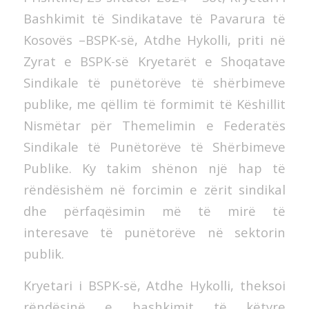
Bashkimit të Sindikatave të Pavarura të
Kosovës –BSPK-së, Atdhe Hykolli, priti në
Zyrat e BSPK-së Kryetarët e Shoqatave
Sindikale të punëtorëve të shërbimeve
publike, me qëllim të formimit të Këshillit
Nismëtar për Themelimin e Federatës
Sindikale të Punëtorëve të Shërbimeve
Publike. Ky takim shënon një hap të
rëndësishëm në forcimin e zërit sindikal
dhe përfaqësimin më të mirë të
interesave të punëtorëve në sektorin
publik.
Kryetari i BSPK-së, Atdhe Hykolli, theksoi
rëndësinë e bashkimit të këtyre