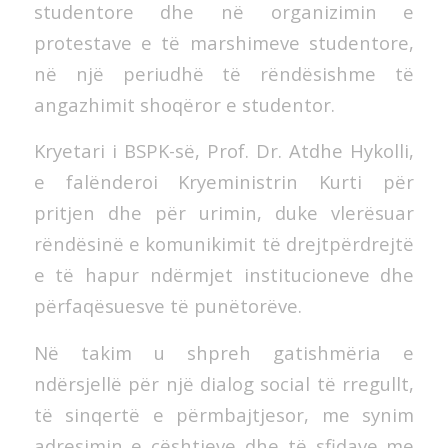
studentore dhe në organizimin e
protestave e të marshimeve studentore,
në një periudhë të rëndësishme të
angazhimit shoqëror e studentor.
Kryetari i BSPK-së, Prof. Dr. Atdhe Hykolli,
e falënderoi Kryeministrin Kurti për
pritjen dhe për urimin, duke vlerësuar
rëndësinë e komunikimit të drejtpërdrejtë
e të hapur ndërmjet institucioneve dhe
përfaqësuesve të punëtorëve.
Në takim u shpreh gatishmëria e
ndërsjellë për një dialog social të rregullt,
të sinqertë e përmbajtjesor, me synim
adresimin e çështjeve dhe të sfidave me