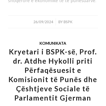
shoqërore e ekonomike të të punësuarve.
/
26/09/2024
BY
BSPK
KOMUNIKATA
Kryetari i BSPK-së, Prof.
dr. Atdhe Hykolli priti
Përfaqësuesit e
Komisionit të Punës dhe
Çështjeve Sociale të
Parlamentit Gjerman