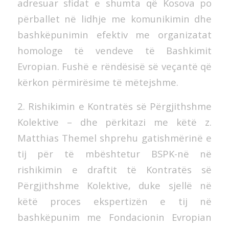
adresuar sfidat e shumta që Kosova po
përballet në lidhje me komunikimin dhe
bashkëpunimin efektiv me organizatat
homologe të vendeve të Bashkimit
Evropian. Fushë e rëndësisë së veçantë që
kërkon përmirësime të mëtejshme.
2. Rishikimin e Kontratës së Përgjithshme
Kolektive – dhe përkitazi me këtë z.
Matthias Themel shprehu gatishmërinë e
tij për të mbështetur BSPK-në në
rishikimin e draftit të Kontratës së
Përgjithshme Kolektive, duke sjellë në
këtë proces ekspertizën e tij në
bashkëpunim me Fondacionin Evropian