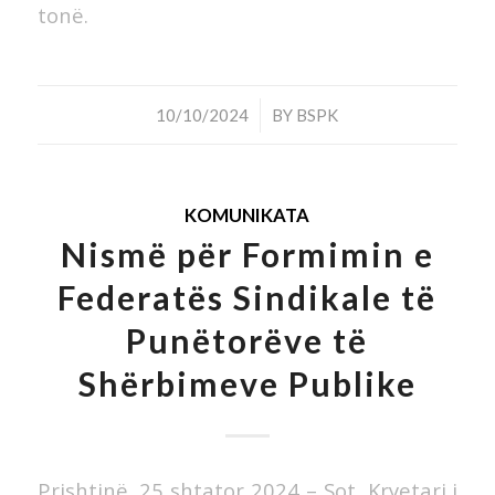
tonë.
/
10/10/2024
BY
BSPK
KOMUNIKATA
Nismë për Formimin e
Federatës Sindikale të
Punëtorëve të
Shërbimeve Publike
Prishtinë, 25 shtator 2024 – Sot, Kryetari i