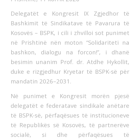
Delegatët e Kongresit IX Zgjedhor të
Bashkimit të Sindikatave të Pavarura të
Kosovës – BSPK, i cili i zhvilloi sot punimet
në Prishtinë nën moton “Solidariteti na
bashkon, dialogu na forcon!”, i dhanë
besimin unanim Prof. dr. Atdhe Hykollit,
duke e rizgjedhur Kryetar të BSPK-së për
mandatin 2026–2031.
Në punimet e Kongresit morën pjesë
delegatët e federatave sindikale anëtare
të BSPK-së, përfaqësues të institucioneve
të Republikës së Kosovës, të partnerëve
socialë, si dhe përfaqësues të