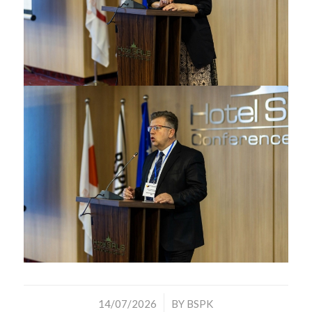
/
14/07/2026
BY
BSPK