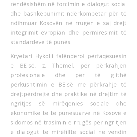
rëndësishëm në forcimin e dialogut social
dhe bashkëpunimit ndërkombëtar për të
ndihmuar Kosovën në rrugën e saj drejt
integrimit evropian dhe përmirësimit të
standardeve të punës.
Kryetari Hykolli falënderoi përfaqësuesin
e BE-së, z. Themel, për përkrahjen
profesionale dhe për të gjithë
përkushtimin e BE-së me përkrahje të
drejtpërdrejtë dhe praktike në drejtim të
ngritjes së mirëqenies sociale dhe
ekonomike të të punësuarve në Kosovë e
sidomos në trasimin e rrugës për ngritjen
e dialogut të mirëfilltë social në vendin