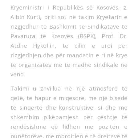
Kryeministri i Republikës së Kosovës, z.
Albin Kurti, priti sot në takim Kryetarin e
rizgjedhur të Bashkimit të Sindikatave të
Pavarura të Kosovës (BSPK), Prof. Dr.
Atdhe Hykollin, të cilin e uroi për
rizgjedhjen dhe për mandatin e ri në krye
të organizatës më të madhe sindikale në
vend.
Takimi u zhvillua në një atmosferë të
qetë, të hapur e miqësore, me një bisedë
të sinqertë dhe konstruktive, si dhe me
shkëmbim pikëpamjesh për çështje të
rëndësishme që lidhen me pozitën e
punëtorëve, me mbrojtjen e të drejtave të