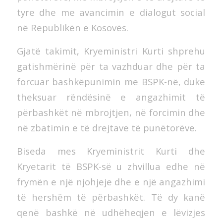
tyre dhe me avancimin e dialogut social
në Republikën e Kosovës.
Gjatë takimit, Kryeministri Kurti shprehu
gatishmërinë për ta vazhduar dhe për ta
forcuar bashkëpunimin me BSPK-në, duke
theksuar rëndësinë e angazhimit të
përbashkët në mbrojtjen, në forcimin dhe
në zbatimin e të drejtave të punëtorëve.
Biseda mes Kryeministrit Kurti dhe
Kryetarit të BSPK-së u zhvillua edhe në
frymën e një njohjeje dhe e një angazhimi
të hershëm të përbashkët. Të dy kanë
qenë bashkë në udhëheqjen e lëvizjes