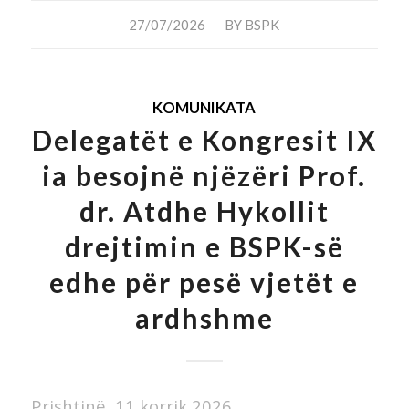
/
27/07/2026
BY
BSPK
KOMUNIKATA
Delegatët e Kongresit IX
ia besojnë njëzëri Prof.
dr. Atdhe Hykollit
drejtimin e BSPK-së
edhe për pesë vjetët e
ardhshme
Prishtinë, 11 korrik 2026