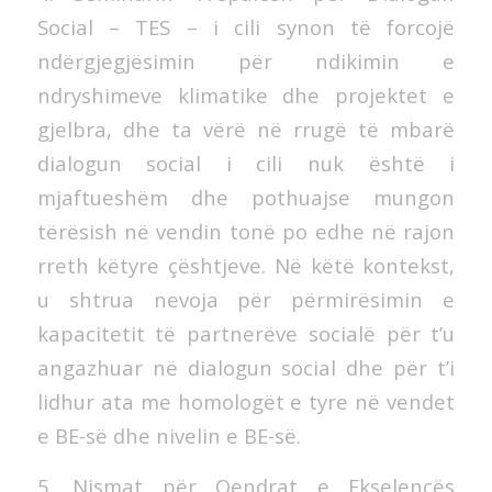
Social – TES – i cili synon të forcojë
ndërgjegjësimin për ndikimin e
ndryshimeve klimatike dhe projektet e
gjelbra, dhe ta vërë në rrugë të mbarë
dialogun social i cili nuk është i
mjaftueshëm dhe pothuajse mungon
tërësish në vendin tonë po edhe në rajon
rreth këtyre çështjeve. Në këtë kontekst,
u shtrua nevoja për përmirësimin e
kapacitetit të partnerëve socialë për t’u
angazhuar në dialogun social dhe për t’i
lidhur ata me homologët e tyre në vendet
e BE-së dhe nivelin e BE-së.
5. Nismat për Qendrat e Ekselencës