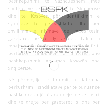
bashkëpunimi të vazhdueshëm mes
sindikatave të gazetarëve të Shqipërisë
dhe të Kosovës për identifikimin e
synimeve të përbashkëta dhe për
zhvillimin e nismave që mbështesin
gazetarët në të dy vendet. Takimi i
mbajtur në Kukës, një zonë afër kufirit,
përforcon simbolikën e unitetit dhe
bashkëpunimit në mes Kosovës dhe
Shqipërisë.
Në përmbyllje të forumit, u riafirmua
përkushtimi i sindikatave për të punuar së
bashku drejt një të ardhmeje më të sigurt
dhe të drejtë për gazetarët, si dhe për