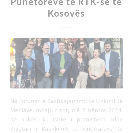
Punëtorëve të RTK-së të
Kosovës
Në Forumin e Bashkëpunimit të Unionit të
Mediave, mbajtur sot, më 2 nëntor 2024,
në Kukës, ku ishte i pranishëm edhe
Kryetari i Bashkimit të Sindikatave të