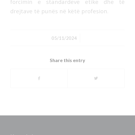
forcimin e standardeve etike dhe të
drejtave të punës në këtë profesion.
/
05/11/2024
Share this entry