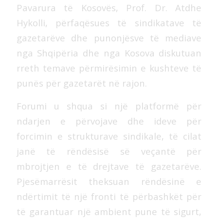
Pavarura të Kosovës, Prof. Dr. Atdhe
Hykolli, përfaqësues të sindikatave të
gazetarëve dhe
punonjësve të mediave
nga Shqipëria dhe nga Kosova diskutuan
rreth temave përmirësimin e kushteve të
punës për gazetarët në rajon.
Forumi u shqua si një platformë për
ndarjen e përvojave dhe ideve për
forcimin e strukturave sindikale, të cilat
janë të rëndësisë së veçantë për
mbrojtjen e të drejtave të gazetarëve.
Pjesëmarrësit theksuan rëndësinë e
ndërtimit të një fronti të përbashkët për
të garantuar një ambient pune të sigurt,