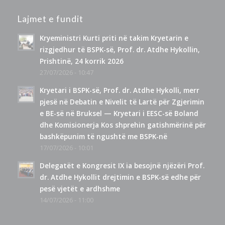
Lajmet e fundit
Kryeministri Kurti priti në takim Kryetarin e
rizgjedhur të BSPK-së, Prof. dr. Atdhe Hykollin,
Prishtinë, 24 korrik 2026
27/07/2026 - 10:47
Kryetari i BSPK-së, Prof. dr. Atdhe Hykolli, merr
pjesë në Debatin e Nivelit të Lartë për Zgjerimin
e BE-së në Bruksel — Kryetari i EESC-së Boland
dhe Komisionerja Kos shprehin gatishmërinë për
bashkëpunim të ngushtë me BSPK-në
17/07/2026 - 10:01
Delegatët e Kongresit IX ia besojnë njëzëri Prof.
dr. Atdhe Hykollit drejtimin e BSPK-së edhe për
pesë vjetët e ardhshme
14/07/2026 - 11:00