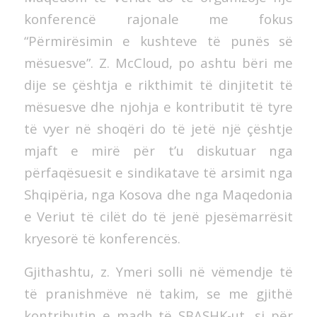
konferencë rajonale me fokus
“Përmirësimin e kushteve të punës së
mësuesve”. Z. McCloud, po ashtu bëri me
dije se çështja e rikthimit të dinjitetit të
mësuesve dhe njohja e kontributit të tyre
të vyer në shoqëri do të jetë një çështje
mjaft e mirë për t’u diskutuar nga
përfaqësuesit e sindikatave të arsimit nga
Shqipëria, nga Kosova dhe nga Maqedonia
e Veriut të cilët do të jenë pjesëmarrësit
kryesorë të konferencës.
Gjithashtu, z. Ymeri solli në vëmendje të
të pranishmëve në takim, se me gjithë
kontributin e madh të SBASHK-ut, si për