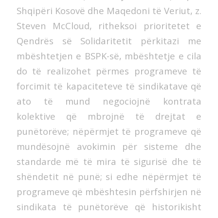
Shqipëri Kosovë dhe Maqedoni të Veriut, z.
Steven McCloud, ritheksoi prioritetet e
Qendrës së Solidaritetit përkitazi me
mbështetjen e BSPK-së, mbështetje e cila
do të realizohet përmes programeve të
forcimit të kapaciteteve të sindikatave që
ato të mund negociojnë kontrata
kolektive që mbrojnë të drejtat e
punëtorëve; nëpërmjet të programeve që
mundësojnë avokimin për sisteme dhe
standarde më të mira të sigurisë dhe të
shëndetit në punë; si edhe nëpërmjet të
programeve që mbështesin përfshirjen në
sindikata të punëtorëve që historikisht