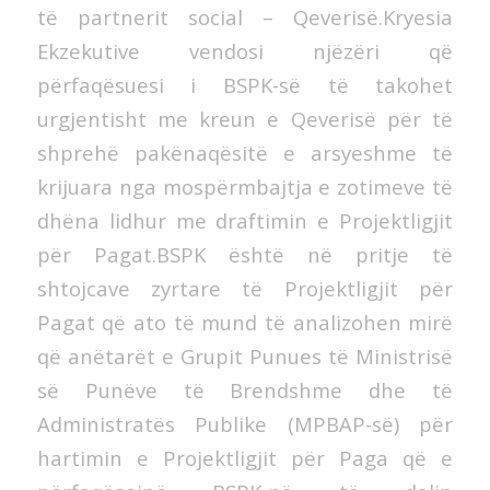
të partnerit social – Qeverisë.Kryesia
Ekzekutive vendosi njëzëri që
përfaqësuesi i BSPK-së të takohet
urgjentisht me kreun e Qeverisë për të
shprehë pakënaqësitë e arsyeshme të
krijuara nga mospërmbajtja e zotimeve të
dhëna lidhur me draftimin e Projektligjit
për Pagat.BSPK është në pritje të
shtojcave zyrtare të Projektligjit për
Pagat që ato të mund të analizohen mirë
që anëtarët e Grupit Punues të Ministrisë
së Punëve të Brendshme dhe të
Administratës Publike (MPBAP-së) për
hartimin e Projektligjit për Paga që e