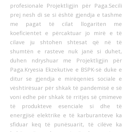
profesionale Projektligjin për Paga.Secili
prej nesh di se si është gjendja e tashme
me pagat të cilat llogariten me
koeficientet e përcaktuar jo mirë e të
cilave ju shtohen shtesat që në të
shumtën e rasteve nuk janë si duhet,
duhen ndryshuar me Projektligjin për
Paga.Kryesia Ekzekutive e BSPK-së duke e
ditur se gjendja e mirëqenies sociale e
vështirësuar për shkak të pandemisë e së
voni edhe për shkak të rritjes së çmimeve
të produkteve esenciale si dhe të
energjisë elektrike e të karburanteve ka
sfiduar keq të punësuarit, të cilëve ka