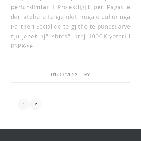
përfundimtar i Projektligjit për Pagat e
deri atëherë të gjendet rruga e duhur nga
Partneri Social që të gjithë të punësuarve
t’ju jepet një shtesë prej 100€.Kryetari i
BSPK-së
/
01/03/2022
BY
1
2
Page 2 of 2