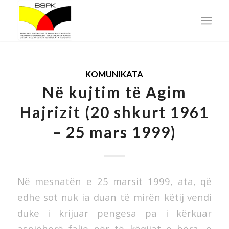
KOMUNIKATA
Në kujtim të Agim
Hajrizit (20 shkurt 1961
– 25 mars 1999)
Në mesnatën e 25 marsit 1999, ata, që
edhe sot nuk ia duan të mirën këtij vendi
duke i krijuar pengesa pa i kërkuar
asnjëherë falje për të këqijat e bëra, e