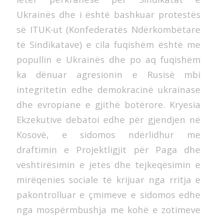
Ukrainës dhe i është bashkuar protestës
së ITUK-ut (Konfederatës Ndërkombëtare
të Sindikatave) e cila fuqishëm është me
popullin e Ukrainës dhe po aq fuqishëm
ka dënuar agresionin e Rusisë mbi
integritetin edhe demokracinë ukrainase
dhe evropiane e gjithë botërore. Kryesia
Ekzekutive debatoi edhe për gjendjen në
Kosovë, e sidomos ndërlidhur me
draftimin e Projektligjit për Paga dhe
vështirësimin e jetës dhe tejkeqësimin e
mirëqenies sociale të krijuar nga rritja e
pakontrolluar e çmimeve e sidomos edhe
nga mospërmbushja me kohë e zotimeve