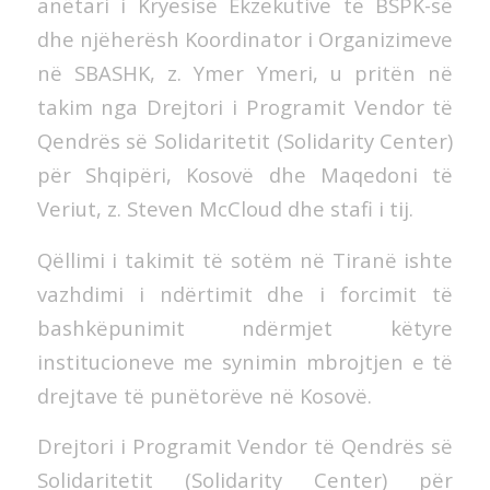
anëtari i Kryesisë Ekzekutive të BSPK-së
dhe njëherësh Koordinator i Organizimeve
në SBASHK, z. Ymer Ymeri, u pritën në
takim nga Drejtori i Programit Vendor të
Qendrës së Solidaritetit (Solidarity Center)
për Shqipëri, Kosovë dhe Maqedoni të
Veriut, z. Steven McCloud dhe stafi i tij.
Qëllimi i takimit të sotëm në Tiranë ishte
vazhdimi i ndërtimit dhe i forcimit të
bashkëpunimit ndërmjet këtyre
institucioneve me synimin mbrojtjen e të
drejtave të punëtorëve në Kosovë.
Drejtori i Programit Vendor të Qendrës së
Solidaritetit (Solidarity Center) për