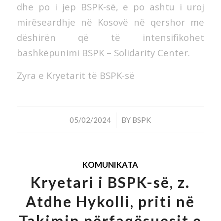
dhe po i jep BSPK-së, e po ashtu i uroj
mirëseardhje në Kosovë në qershor me
dëshirën që të intensifikohet
bashkëpunimi BSPK – Solidarity Center.
Zyra e Kryetarit të BSPK-së
/
05/02/2024
BY
BSPK
KOMUNIKATA
Kryetari i BSPK-së, z.
Atdhe Hykolli, priti në
Takimin përfaqësuesit e