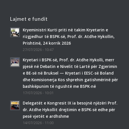
Lajmet e fundit
Kryeministri Kurti priti në takim Kryetarin e
rizgjedhur të BSPK-së, Prof. dr. Atdhe Hykollin,
Prishtinë, 24 korrik 2026
27/07/2026 - 10:47
Kryetari i BSPK-së, Prof. dr. Atdhe Hykolli, merr
pjesë në Debatin e Nivelit të Lartë për Zgjerimin
e BE-së në Bruksel — Kryetari i EESC-së Boland
dhe Komisionerja Kos shprehin gatishmërinë për
bashkëpunim të ngushtë me BSPK-në
17/07/2026 - 10:01
Delegatët e Kongresit IX ia besojnë njëzëri Prof.
dr. Atdhe Hykollit drejtimin e BSPK-së edhe për
pesë vjetët e ardhshme
14/07/2026 - 11:00