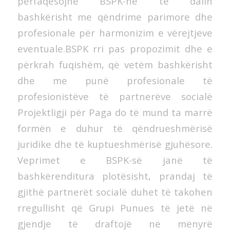
përfaqësojnë BSPK-në të dalin
bashkërisht me qëndrime parimore dhe
profesionale për harmonizim e vërejtjeve
eventuale.BSPK rri pas propozimit dhe e
përkrah fuqishëm, që vetëm bashkërisht
dhe me punë profesionale të
profesionistëve të partnerëve socialë
Projektligji për Paga do të mund ta marrë
formën e duhur të qëndrueshmërisë
juridike dhe të kuptueshmërisë gjuhësore.
Veprimet e BSPK-së janë të
bashkërenditura plotësisht, prandaj të
gjithë partnerët socialë duhet të takohen
rregullisht që Grupi Punues të jetë në
gjendje të draftojë në mënyrë