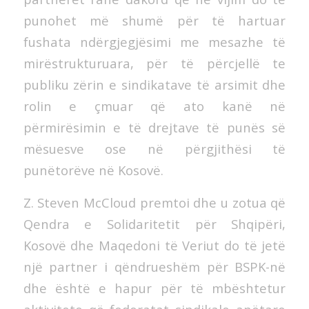
punohet më shumë për të hartuar
fushata ndërgjegjësimi me mesazhe të
mirëstrukturuara, për të përcjellë te
publiku zërin e sindikatave të arsimit dhe
rolin e çmuar që ato kanë në
përmirësimin e të drejtave të punës së
mësuesve ose në përgjithësi të
punëtorëve në Kosovë.
Z. Steven McCloud premtoi dhe u zotua që
Qendra e Solidaritetit për Shqipëri,
Kosovë dhe Maqedoni të Veriut do të jetë
një partner i qëndrueshëm për BSPK-në
dhe është e hapur për të mbështetur