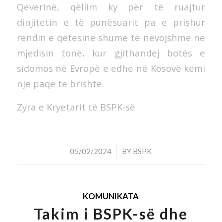
Qeverinë, qëllim ky për të ruajtur
dinjitetin e të punësuarit pa e prishur
rendin e qetësinë shumë të nevojshme në
mjedisin tonë, kur gjithandej botës e
sidomos në Evropë e edhe në Kosovë kemi
një paqe të brishtë.
Zyra e Kryetarit të BSPK-së
/
05/02/2024
BY
BSPK
KOMUNIKATA
Takim i BSPK-së dhe