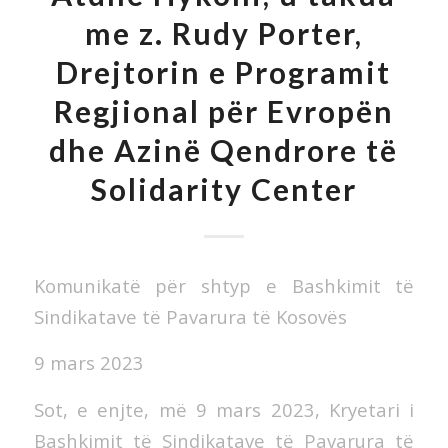
me z. Rudy Porter,
Drejtorin e Programit
Regjional për Evropën
dhe Azinë Qendrore të
Solidarity Center
Komunikatë për shtyp e Bashkimit të
Sindikatave të Pavarura të Kosovës
9 mars 2023
Sot, e enjte, më 9 mars 2023, Kryetari i
Bashkimit të Sindikatave të Pavarura të