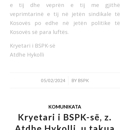
e tij dhe veprën e tij me gjithë
veprimtarinë e tij në jetën sindikale të
Kosovës po edhe në jetën politike të
Kosovës së para luftës.
Kryetari i BSPK-së
Atdhe Hykolli
/
05/02/2024
BY
BSPK
KOMUNIKATA
Kryetari i BSPK-së, z.
Atdhe Hykolli, u takua