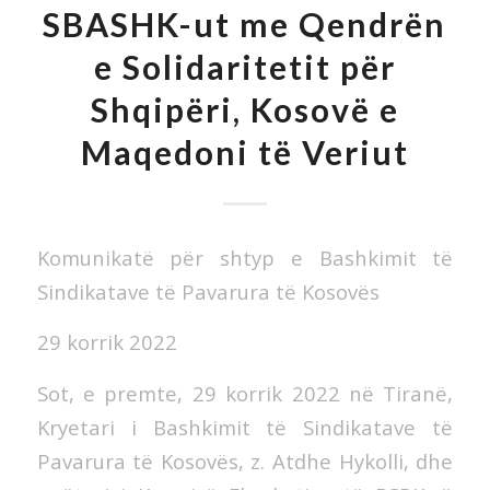
SBASHK-ut me Qendrën
e Solidaritetit për
Shqipëri, Kosovë e
Maqedoni të Veriut
Komunikatë për shtyp e Bashkimit të
Sindikatave të Pavarura të Kosovës
29 korrik 2022
Sot,
e premte, 29 korrik 2022 në Tiranë,
Kryetari i Bashkimit të Sindikatave të
Pavarura të Kosovës, z. Atdhe Hykolli, dhe