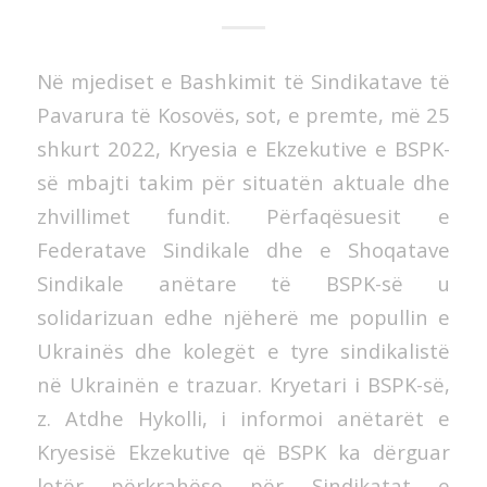
Në mjediset e Bashkimit të Sindikatave të
Pavarura të Kosovës, sot, e premte, më 25
shkurt 2022, Kryesia e Ekzekutive e BSPK-
së mbajti takim për situatën aktuale dhe
zhvillimet fundit. Përfaqësuesit e
Federatave Sindikale dhe e Shoqatave
Sindikale anëtare të BSPK-së u
solidarizuan edhe njëherë me popullin e
Ukrainës dhe kolegët e tyre sindikalistë
në Ukrainën e trazuar. Kryetari i BSPK-së,
z. Atdhe Hykolli, i informoi anëtarët e
Kryesisë Ekzekutive që BSPK ka dërguar
letër përkrahëse për Sindikatat e