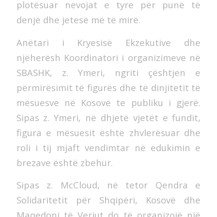
plotësuar nevojat e tyre për punë të
denjë dhe jetesë më të mirë.
Anëtari i Kryesisë Ekzekutive dhe
njëherësh Koordinatori i organizimeve në
SBASHK, z. Ymeri, ngriti çështjen e
përmirësimit të figurës dhe të dinjitetit të
mësuesve në Kosovë te publiku i gjerë.
Sipas z. Ymeri, në dhjetë vjetët e fundit,
figura e mësuesit është zhvlerësuar dhe
roli i tij mjaft vendimtar në edukimin e
brezave është zbehur.
Sipas z. McCloud, në tetor Qendra e
Solidaritetit për Shqipëri, Kosovë dhe
Maqedoni të Veriut do të organizojë një