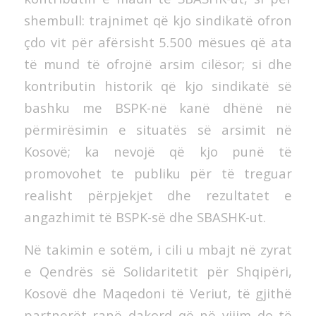
shembull: trajnimet që kjo sindikatë ofron
çdo vit për afërsisht 5.500 mësues që ata
të mund të ofrojnë arsim cilësor; si dhe
kontributin historik që kjo sindikatë së
bashku me BSPK-në kanë dhënë në
përmirësimin e situatës së arsimit në
Kosovë; ka nevojë që kjo punë të
promovohet te publiku për të treguar
realisht përpjekjet dhe rezultatet e
angazhimit të BSPK-së dhe SBASHK-ut.
Në takimin e sotëm, i cili u mbajt në zyrat
e Qendrës së Solidaritetit për Shqipëri,
Kosovë dhe Maqedoni të Veriut, të gjithë
partnerët ranë dakord që në vijim do të