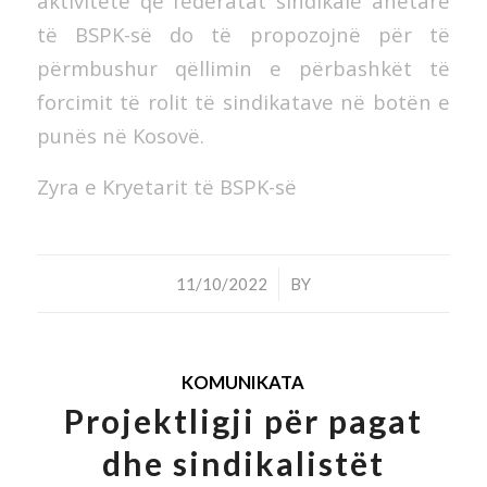
aktivitete që federatat sindikale anëtare
të BSPK-së do të propozojnë për të
përmbushur qëllimin e përbashkët të
forcimit të rolit të sindikatave në botën e
punës në Kosovë.
Zyra e Kryetarit të BSPK-së
/
11/10/2022
BY
KOMUNIKATA
Projektligji për pagat
dhe sindikalistët