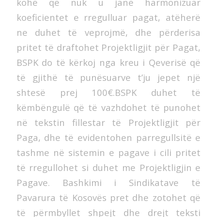
kohë që nuk u janë harmonizuar
koeficientet e rregulluar pagat, atëherë
ne duhet të veprojmë, dhe përderisa
pritet të draftohet Projektligjit për Pagat,
BSPK do të kërkoj nga kreu i Qeverisë që
të gjithë të punësuarve t’ju jepet një
shtesë prej 100€.BSPK duhet të
këmbëngulë që të vazhdohet të punohet
në tekstin fillestar të Projektligjit për
Paga, dhe të evidentohen parregullsitë e
tashme në sistemin e pagave i cili pritet
të rregullohet si duhet me Projektligjin e
Pagave. Bashkimi i Sindikatave të
Pavarura të Kosovës pret dhe zotohet që
të përmbyllet shpejt dhe drejt teksti