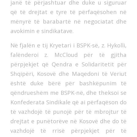
janë të përjashtuar dhe duke u siguruar
që të drejtat e tyre të përfaqësohen në
mënyrë të barabartë në negociatat dhe
avokimin e sindikatave.
Në fjalën e tij Kryetari i BSPK-së, z. Hykolli,
falënderoi z. McCloud për të gjitha
përpjekjet që Qendra e Solidaritetit për
Shqipëri, Kosovë dhe Maqedoni të Veriut
është duke bërë për bashkëpunim të
qëndrueshëm me BSPK-në, dhe theksoi se
Konfederata Sindikale që ai përfaqëson do
të vazhdojë të punojë për të mbrojtur të
drejtat e punëtorëve në Kosovë dhe do të
vazhdojë të rrisë përpjekjet për të