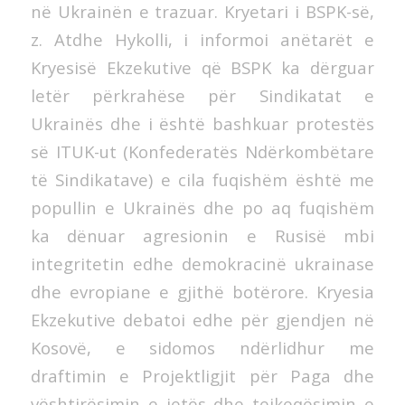
në Ukrainën e trazuar. Kryetari i BSPK-së,
z. Atdhe Hykolli, i informoi anëtarët e
Kryesisë Ekzekutive që BSPK ka dërguar
letër përkrahëse për Sindikatat e
Ukrainës dhe i është bashkuar protestës
së ITUK-ut (Konfederatës Ndërkombëtare
të Sindikatave) e cila fuqishëm është me
popullin e Ukrainës dhe po aq fuqishëm
ka dënuar agresionin e Rusisë mbi
integritetin edhe demokracinë ukrainase
dhe evropiane e gjithë botërore. Kryesia
Ekzekutive debatoi edhe për gjendjen në
Kosovë, e sidomos ndërlidhur me
draftimin e Projektligjit për Paga dhe
vështirësimin e jetës dhe tejkeqësimin e