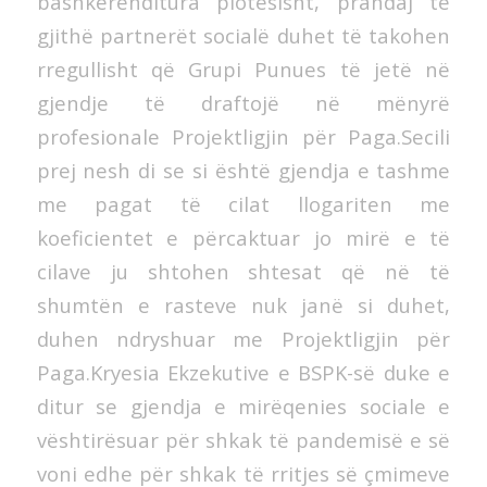
bashkërenditura plotësisht, prandaj të
gjithë partnerët socialë duhet të takohen
rregullisht që Grupi Punues të jetë në
gjendje të draftojë në mënyrë
profesionale Projektligjin për Paga.Secili
prej nesh di se si është gjendja e tashme
me pagat të cilat llogariten me
koeficientet e përcaktuar jo mirë e të
cilave ju shtohen shtesat që në të
shumtën e rasteve nuk janë si duhet,
duhen ndryshuar me Projektligjin për
Paga.Kryesia Ekzekutive e BSPK-së duke e
ditur se gjendja e mirëqenies sociale e
vështirësuar për shkak të pandemisë e së
voni edhe për shkak të rritjes së çmimeve