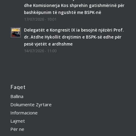
dhe Komisionerja Kos shprehin gatishmërinë për
bashkëpunim të ngushtë me BSPK-në
17/07/2026 - 10:01
Delegatët e Kongresit IX ia besojnë njëzëri Prof.
dr. Atdhe Hykollit drejtimin e BSPK-së edhe për
pesë vjetët e ardhshme
14/07/2026 - 11:00
Faqet
Ballina
Dokumente Zyrtare
Informacione
Lajmet
Për ne