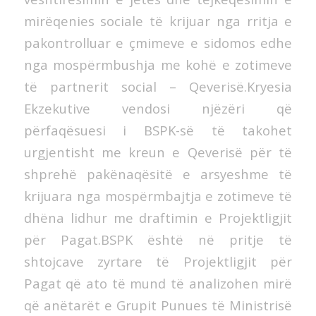
mirëqenies sociale të krijuar nga rritja e
pakontrolluar e çmimeve e sidomos edhe
nga mospërmbushja me kohë e zotimeve
të partnerit social – Qeverisë.Kryesia
Ekzekutive vendosi njëzëri që
përfaqësuesi i BSPK-së të takohet
urgjentisht me kreun e Qeverisë për të
shprehë pakënaqësitë e arsyeshme të
krijuara nga mospërmbajtja e zotimeve të
dhëna lidhur me draftimin e Projektligjit
për Pagat.BSPK është në pritje të
shtojcave zyrtare të Projektligjit për
Pagat që ato të mund të analizohen mirë
që anëtarët e Grupit Punues të Ministrisë