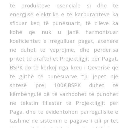
të produkteve esenciale si dhe të
energjisë elektrike e të karburanteve ka
sfiduar keq të punësuarit, të cilëve ka
kohë që nuk u janë harmonizuar
koeficientet e rregulluar pagat, atëherë
ne duhet të veprojmë, dhe përderisa
pritet të draftohet Projektligjit për Pagat,
BSPK do të kërkoj nga kreu i Qeverisë që
të gjithë të punësuarve t’ju jepet një
shtesë prej 100€.BSPK duhet të
këmbëngulë që të vazhdohet të punohet
në tekstin fillestar të Projektligjit për
Paga, dhe të evidentohen parregullsitë e
tashme në sistemin e pagave i cili pritet