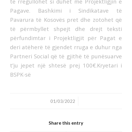
të rregullohet si duhet me Projektligjin e
Pagave. Bashkimi i Sindikatave të
Pavarura të Kosovës pret dhe zotohet që
të përmbyllet shpejt dhe drejt teksti
përfundimtar i Projektligjit për Pagat e
deri atëherë të gjendet rruga e duhur nga
Partneri Social që të gjithë të punësuarve
t’ju jepet një shtesë prej 100€.Kryetari i
BSPK-së
/
01/03/2022
Share this entry