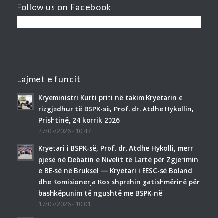
Follow us on Facebook
Lajmet e fundit
Kryeministri Kurti priti në takim Kryetarin e
rizgjedhur të BSPK-së, Prof. dr. Atdhe Hykollin,
Prishtinë, 24 korrik 2026
27/07/2026 - 10:47
Kryetari i BSPK-së, Prof. dr. Atdhe Hykolli, merr
pjesë në Debatin e Nivelit të Lartë për Zgjerimin
e BE-së në Bruksel — Kryetari i EESC-së Boland
dhe Komisionerja Kos shprehin gatishmërinë për
bashkëpunim të ngushtë me BSPK-në
17/07/2026 - 10:01