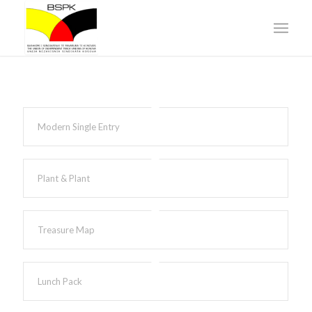
Modern Single Entry
Plant & Plant
Treasure Map
Lunch Pack